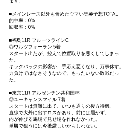
ます。
■メインレース以外も含めたウマい馬券予想TOTAL
的中率：0%
回収率：0%
■福島11R フルーツラインC
◎ワルツフォーラン 5着
スタート出たが、控えて位置取りを悪くしてしまっ
た。
キックバックの影響か、手応え悪くなり、万事休す。
力負けではなさそうなので、もったいない敗戦だっ
た。
■東京11R アルゼンチン共和国杯
◎ユーキャンスマイル 7着
スタートは無難に出て、いつも通りの後方待機。
直線で大外に出すロスがあり、前には届かず。
内が伸びる馬場で見せ場を作れなかった。
単勝で狙うには今後厳しいかもしれない。