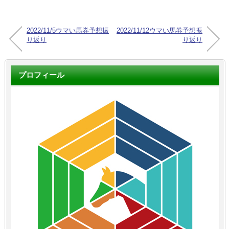
2022/11/5ウマい馬券予想振
2022/11/12ウマい馬券予想振
り返り
り返り
プロフィール