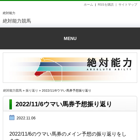
ホーム
|
RSSを購読 |
サイトマップ
絶対能力
絶対能力競馬
MENU
絶対能力競馬
»
振り返り
» 2022/11/6ウマい馬券予想振り返り
2022/11/6ウマい馬券予想振り返り
2022.11.06
2022/11/6のウマい馬券のメイン予想の振り返りをし