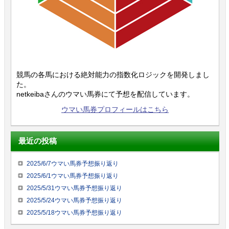
競馬の各馬における絶対能力の指数化ロジックを開発しまし
た。
netkeibaさんのウマい馬券にて予想を配信しています。
ウマい馬券プロフィールはこちら
最近の投稿
2025/6/7ウマい馬券予想振り返り
2025/6/1ウマい馬券予想振り返り
2025/5/31ウマい馬券予想振り返り
2025/5/24ウマい馬券予想振り返り
2025/5/18ウマい馬券予想振り返り