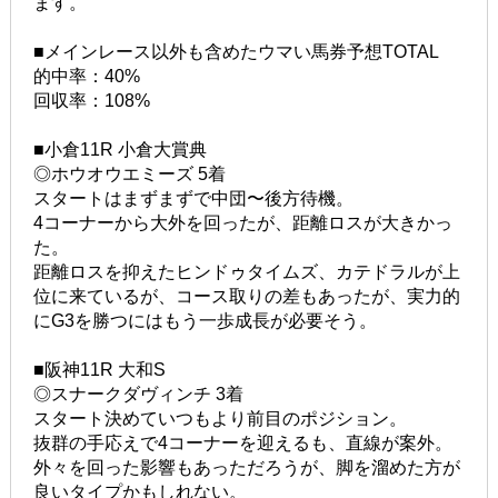
ます。
■メインレース以外も含めたウマい馬券予想TOTAL
的中率：40%
回収率：108%
■小倉11R 小倉大賞典
◎ホウオウエミーズ 5着
スタートはまずまずで中団〜後方待機。
4コーナーから大外を回ったが、距離ロスが大きかっ
た。
距離ロスを抑えたヒンドゥタイムズ、カテドラルが上
位に来ているが、コース取りの差もあったが、実力的
にG3を勝つにはもう一歩成長が必要そう。
■阪神11R 大和S
◎スナークダヴィンチ 3着
スタート決めていつもより前目のポジション。
抜群の手応えで4コーナーを迎えるも、直線が案外。
外々を回った影響もあっただろうが、脚を溜めた方が
良いタイプかもしれない。