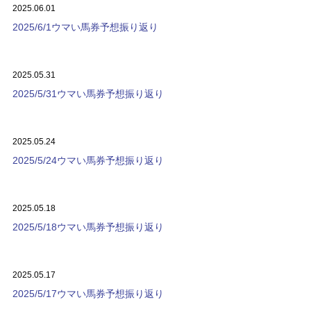
2025.06.01
2025/6/1ウマい馬券予想振り返り
2025.05.31
2025/5/31ウマい馬券予想振り返り
2025.05.24
2025/5/24ウマい馬券予想振り返り
2025.05.18
2025/5/18ウマい馬券予想振り返り
2025.05.17
2025/5/17ウマい馬券予想振り返り