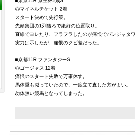
■東京11R 京王杯2歳S
◎マイネルチケット 2着
スタート決めて先行策。
先頭集団の1列後ろで絶好の位置取り。
直線でヨレたり、フラフラしたのが痛恨でパンジャタ
実力は示したが、痛恨のクビ差だった。
■京都11R ファンタジーS
◎ゴージャス 12着
痛恨のスタート失敗で万事休す。
馬体重も減っていたので、一度立て直した方がよい。
勿体無い競馬となってしまった。