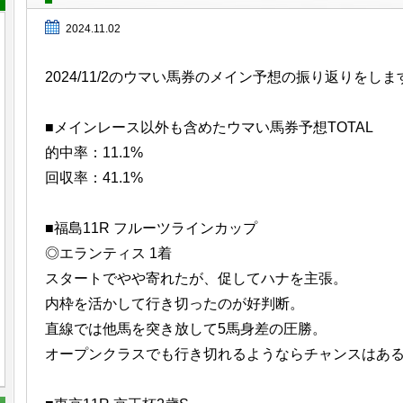
2024.11.02
2024/11/2のウマい馬券のメイン予想の振り返りをしま
■メインレース以外も含めたウマい馬券予想TOTAL
的中率：11.1%
回収率：41.1%
■福島11R フルーツラインカップ
◎エランティス 1着
スタートでやや寄れたが、促してハナを主張。
内枠を活かして行き切ったのが好判断。
直線では他馬を突き放して5馬身差の圧勝。
オープンクラスでも行き切れるようならチャンスはあ