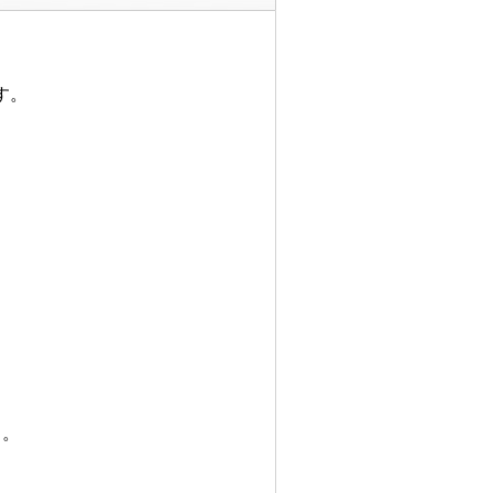
す。
る。